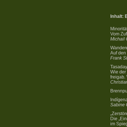
Inhalt:
Minorität
Vom Zufa
Michail
Wandere
Auf den
Frank S
Tasaday
Wie der 
freigab
Christia
Brennpu
Indígen
Sabine 
„Zerstör
Die „Ei
im Spieg