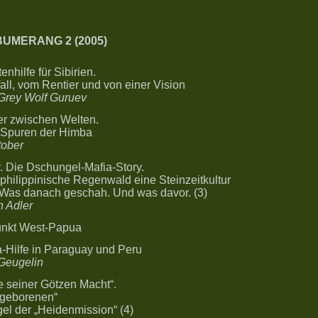
 BUMERANG 2 (2005)
enhilfe für Sibirien.
ll, vom Rentier und von einer Vision
 Grey Wolf Guruev
r zwischen Welten.
 Spuren der Himba
tober
. Die Dschungel-Mafia-Story.
philippinische Regenwald eine Steinzeitkultur
. Was danach geschah. Und was davor. (3)
n Adler
nkt West-Papua
a-Hilfe in Paraguay und Peru
Geugelin
e seiner Götzen Macht“.
ngeborenen“
el der „Heidenmission“ (4)