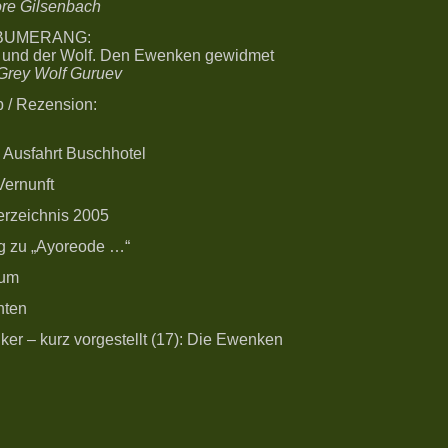
re Gilsenbach
-BUMERANG:
e und der Wolf. Den Ewenken gewidmet
 Grey Wolf Guruev
p / Rezension:
 Ausfahrt Buschhotel
Vernunft
erzeichnis 2005
g zu „Ayoreode …“
sum
hten
ker – kurz vorgestellt (17): Die Ewenken