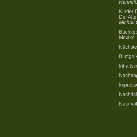
Hannelo
Kinder
Der Alt
Michail
Buchtip
Mexiko
Nächste
Blutige 
Inhaltsv
Nachtra
Impres
Nachric
Naturvöl