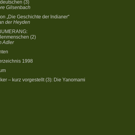
ldeutschen (3)
re Gilsenbach
on „Die Geschichte der Indianer“
van der Heyden
-BUMERANG:
lenmenschen (2)
n Adler
hten
erzeichnis 1998
sum
ker – kurz vorgestellt (3): Die Yanomami