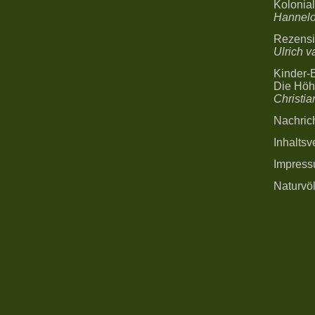
Kolonia
Hannelo
Rezensi
Ulrich 
Kinder
Die Höh
Christia
Nachric
Inhaltsv
Impres
Naturvöl