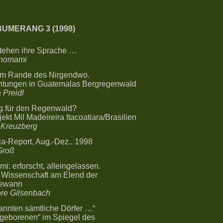
 BUMERANG 3 (1998)
stehen ihre Sprache …
anomami
m Rande des Nirgendwo.
tungen in Guatemalas Bergregenwald
 Preidl
g für den Regenwald?
ekt Mil Madeireira Itacoatiara/Brasilien
 Kreuzberg
a-Report, Aug.-Dez.. 1998
Groß
: erforscht, alleingelassen.
 Wissenschaft am Elend der
gewann
re Gilsenbach
annten sämtliche Dörfer …“
ngeborenen“ im Spiegel des