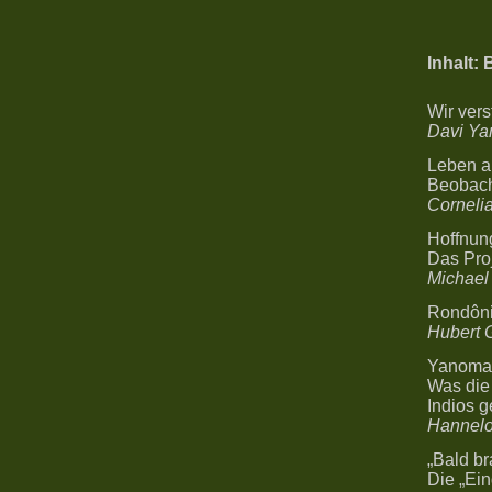
Inhalt:
Wir ver
Davi Y
Leben a
Beobach
Cornelia
Hoffnun
Das Proj
Michael
Rondôni
Hubert 
Yanomami
Was die
Indios 
Hannelo
„Bald br
Die „Ei